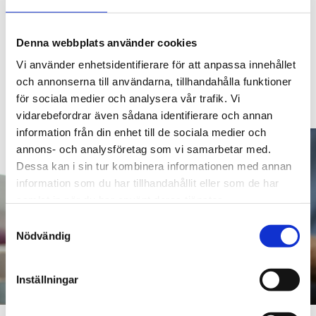
Diabetes är en kronisk sjukdom som påverkar hur kroppen
hanterar blodsockernivåerna. Det finns olika typer av
Denna webbplats använder cookies
diabetes, inklusive typ 1-diabetes, typ 2-diabetes och
Vi använder enhetsidentifierare för att anpassa innehållet
graviditetsdiabetes. Sjukdomen kräver noggrann
hantering och livsstilsförändringar för att förebygga
och annonserna till användarna, tillhandahålla funktioner
komplikationer.
för sociala medier och analysera vår trafik. Vi
vidarebefordrar även sådana identifierare och annan
information från din enhet till de sociala medier och
annons- och analysföretag som vi samarbetar med.
Dessa kan i sin tur kombinera informationen med annan
information som du har tillhandahållit eller som de har
samlat in när du har använt deras tjänster.
Samtyckesval
Nödvändig
Inställningar