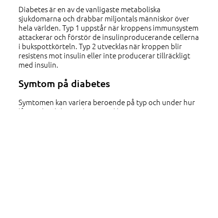
Diabetes är en av de vanligaste metaboliska
sjukdomarna och drabbar miljontals människor över
hela världen. Typ 1 uppstår när kroppens immunsystem
attackerar och förstör de insulinproducerande cellerna
i bukspottkörteln. Typ 2 utvecklas när kroppen blir
resistens mot insulin eller inte producerar tillräckligt
med insulin.
Symtom på diabetes
Symtomen kan variera beroende på typ och under hur
lång tid sjukdomen har utvecklats.
Vanliga symtom kan inkludera:
• Ökad törst och törstig känsla hela tiden.
• Frekvent urinering, särskilt på natten.
• Ökad aptit, särskilt för söta eller salta livsmedel.
• Oavsiktlig viktnedgång.
• Trötthet och svaghet.
• Dimmig syn.
Diagnos sätts vanligtvis genom blodsockertestning,
inklusive fasteblodsockertest, oral glukostoleranstest